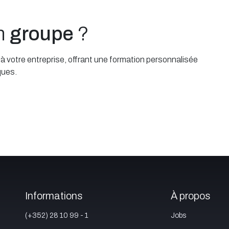
un
groupe
?
 votre entreprise, offrant une formation personnalisée
ques.
Informations
À propos
(+352) 28 10 99 - 1
Jobs