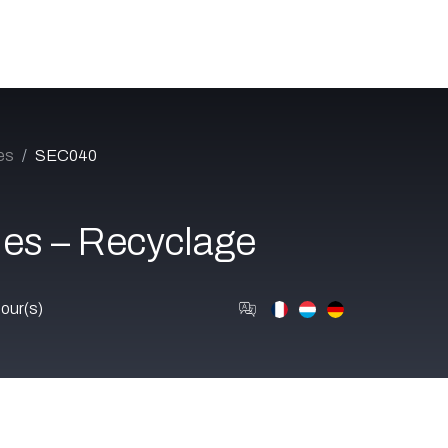
Catalogue
À propos
Postes
Blog
Contact
es
SEC040
les – Recyclage
our(s)