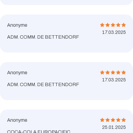
Anonyme
17.03.2025
ADM. COMM. DE BETTENDORF
Anonyme
17.03.2025
ADM. COMM. DE BETTENDORF
Anonyme
25.01.2025
COCA-COLA EUROPACIFIC