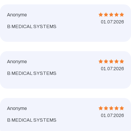
Anonyme
01.07.2026
B MEDICAL SYSTEMS
Anonyme
01.07.2026
B MEDICAL SYSTEMS
Anonyme
01.07.2026
B MEDICAL SYSTEMS