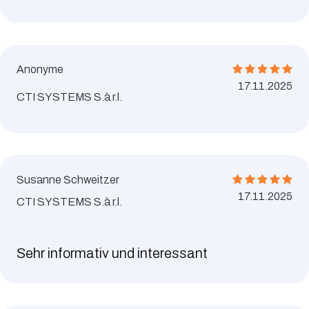
Anonyme
17.11.2025
CTI SYSTEMS S.à r.l.
Susanne Schweitzer
17.11.2025
CTI SYSTEMS S.à r.l.
Sehr informativ und interessant