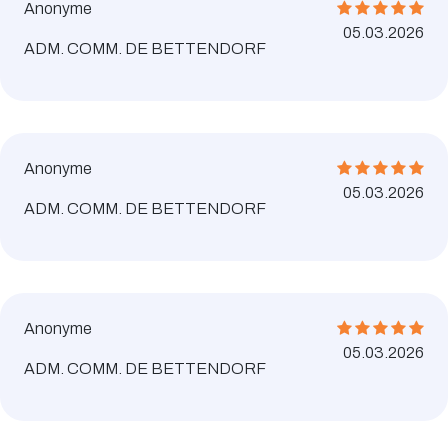
Anonyme
05.03.2026
ADM. COMM. DE BETTENDORF
Anonyme
05.03.2026
ADM. COMM. DE BETTENDORF
Anonyme
05.03.2026
ADM. COMM. DE BETTENDORF