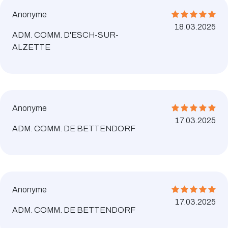
Anonyme
18.03.2025
ADM. COMM. D'ESCH-SUR-
ALZETTE
Anonyme
17.03.2025
ADM. COMM. DE BETTENDORF
Anonyme
17.03.2025
ADM. COMM. DE BETTENDORF