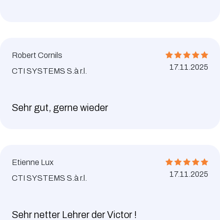
Robert Cornils
17.11.2025
CTI SYSTEMS S.à r.l.
Sehr gut, gerne wieder
Etienne Lux
17.11.2025
CTI SYSTEMS S.à r.l.
Sehr netter Lehrer der Victor !