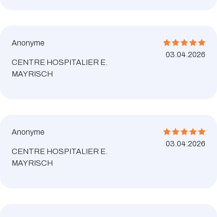
Anonyme
03.04.2026
CENTRE HOSPITALIER E.
MAYRISCH
Anonyme
03.04.2026
CENTRE HOSPITALIER E.
MAYRISCH