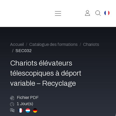
Se rendre au contenu
Accueil
Catalogue des formations
Chariots
SEC032
Chariots élévateurs
télescopiques à déport
variable – Recyclage
Fichier PDF
1
Jour(s)