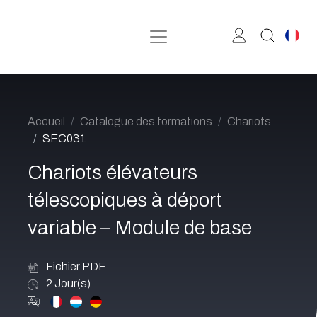
Se rendre au contenu
Accueil
Catalogue des formations
Chariots
SEC031
Chariots élévateurs
télescopiques à déport
variable – Module de base
Fichier PDF
2
Jour(s)