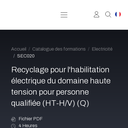
Se rendre au contenu
Accueil
Catalogue des formations
Electricité
SEC020
Recyclage pour l'habilitation
électrique du domaine haute
tension pour personne
qualifiée (HT-H/V) (Q)
Fichier PDF
4
Heures