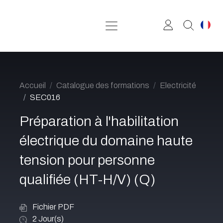
Se rendre au contenu
Accueil
Catalogue des formations
Electricité
SEC016
Préparation à l'habilitation
électrique du domaine haute
tension pour personne
qualifiée (HT-H/V) (Q)
Fichier PDF
2
Jour(s)