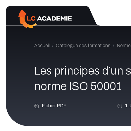
Se rendre au contenu
Accueil
Catalogue des formations
Norme
Les principes d’un
norme ISO 50001
Fichier PDF
1
J