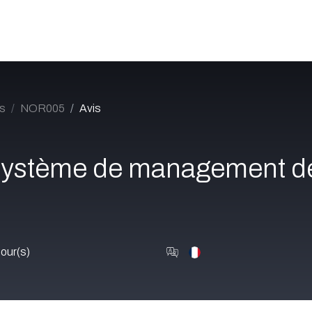
Catalogue
À propos
Postes
Blog
Contact
s
NOR005
Avis
 système de management de 
our(s)