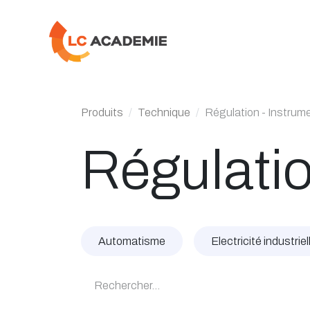
Se rendre au contenu
Produits
Technique
Régulation - Instrum
Régulatio
Automatisme
Electricité industriel