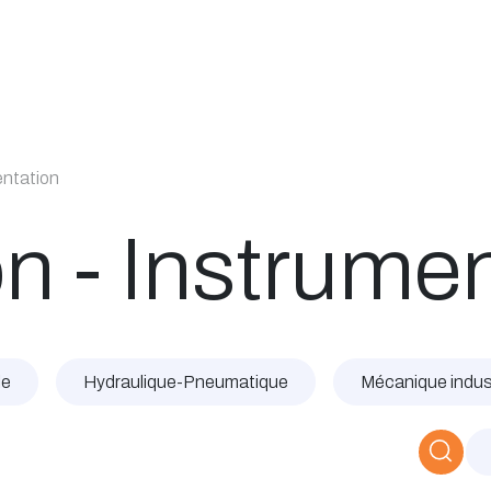
Catalogue
À propos
Postes
Blog
Contact
entation
n - Instrume
le
Hydraulique-Pneumatique
Mécanique indust