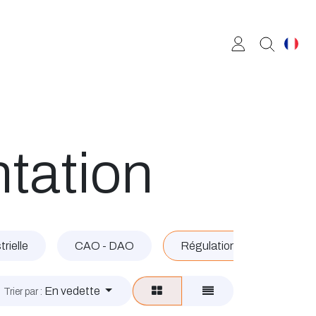
ntation
rielle
CAO - DAO
Régulation - Instrumentati
En vedette
Trier par :