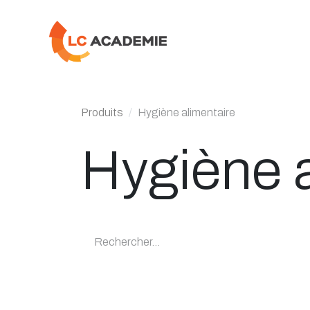
Se rendre au contenu
Produits
Hygiène alimentaire
Hygiène a