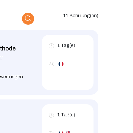
11 Schulung(en)
1
Tag(e)
ethode
ar
wertungen
1
Tag(e)