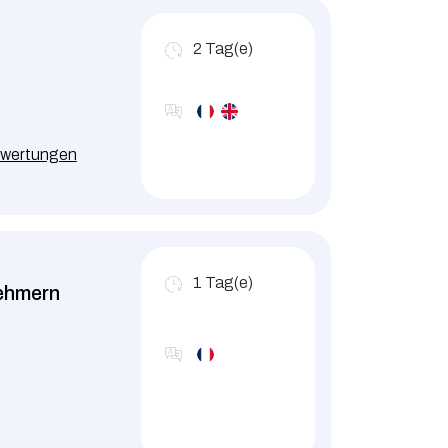
2
Tag(e)
ewertungen
1
Tag(e)
nehmern