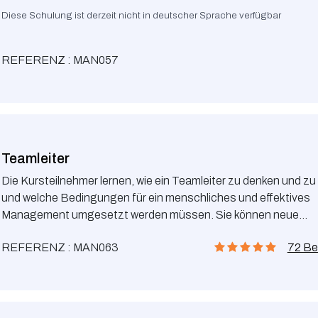
Diese Schulung ist derzeit nicht in deutscher Sprache verfügbar
REFERENZ : MAN057
Teamleiter
Die Kursteilnehmer lernen, wie ein Teamleiter zu denken und zu
und welche Bedingungen für ein menschliches und effektives
Management umgesetzt werden müssen. Sie können neue
Führungskompetenzen und -fähigkeiten erlernen und erwerben,
REFERENZ : MAN063
72 Be
entscheidend sind, um ihr Team in der heutigen Arbeitswelt zu
unterstützen und sie können lernen, wie sie wertvolle Arbeits
aufbauen und mit schwierigen, kritischen oder konfliktreichen 
umgehen.