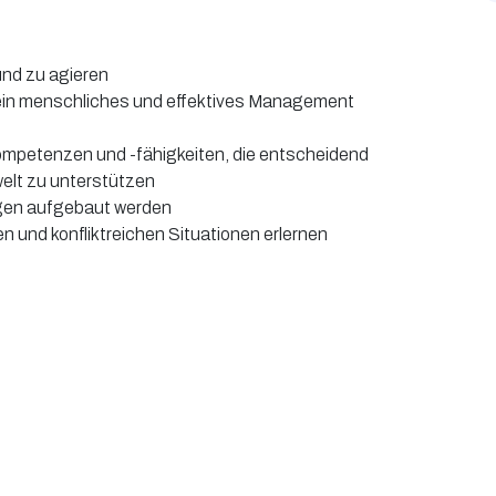
und zu agieren
 ein menschliches und effektives Management
ompetenzen und -fähigkeiten, die entscheidend
welt zu unterstützen
ngen aufgebaut werden
n und konfliktreichen Situationen erlernen