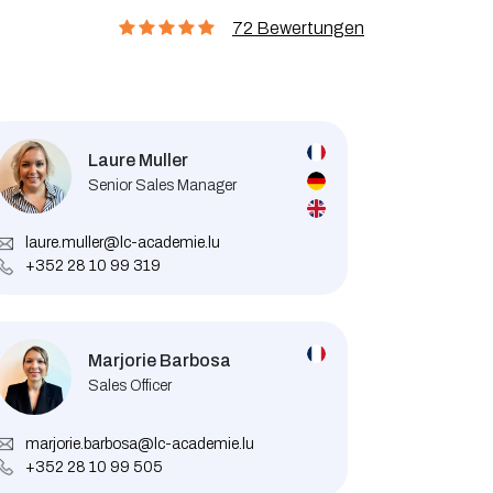
72 Bewertungen
Laure Muller
Senior Sales Manager
laure.muller@lc-academie.lu
+352 28 10 99 319
Marjorie Barbosa
Sales Officer
marjorie.barbosa@lc-academie.lu
+352 28 10 99 505