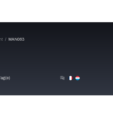
Katalog
Über uns
Jobs
Blog
Contact
nt
MAN063
ag(e)