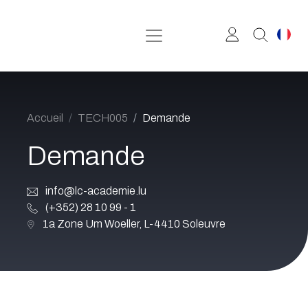
Se rendre au contenu
Accueil
TECH005
Demande
Demande
info@lc-academie.lu
(+352) 28 10 99 - 1
1a Zone Um Woeller, L-4410 Soleuvre