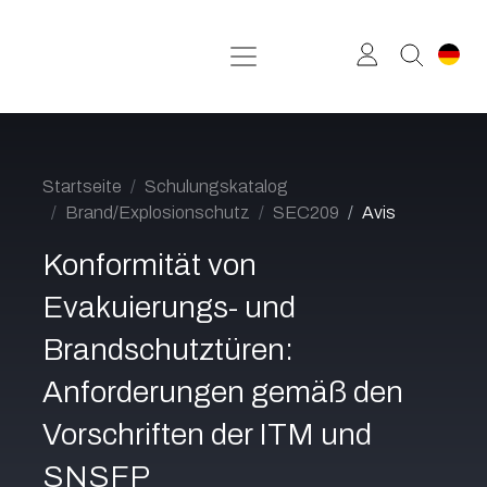
Zum Inhalt springen
Startseite
Schulungskatalog
Brand/Explosionschutz
SEC209
Avis
Konformität von
Evakuierungs- und
Brandschutztüren:
Anforderungen gemäß den
Vorschriften der ITM und
SNSFP