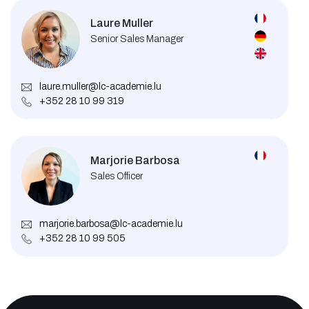
Laure Muller
Senior Sales Manager
laure.muller@lc-academie.lu
+352 28 10 99 319
Marjorie Barbosa
Sales Officer
marjorie.barbosa@lc-academie.lu
+352 28 10 99 505