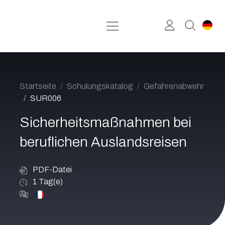
Zum Inhalt springen
Startseite
Schulungskatalog
Gefahrenabwehr
SUR006
Sicherheitsmaßnahmen bei
beruflichen Auslandsreisen
PDF-Datei
1
Tag(e)