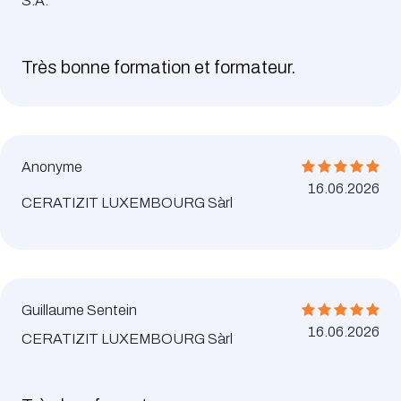
S.A.
Très bonne formation et formateur.
Anonyme
16.06.2026
CERATIZIT LUXEMBOURG Sàrl
Guillaume Sentein
16.06.2026
CERATIZIT LUXEMBOURG Sàrl