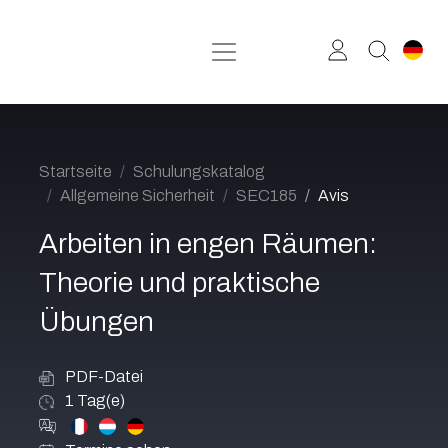
Zum Inhalt springen
Startseite
Schulungskatalog
Allgemeine Sicherheit
SEC185
Avis
Arbeiten in engen Räumen:
Theorie und praktische
Übungen
PDF-Datei
1
Tag(e)