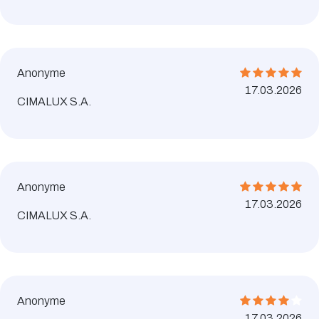
Anonyme
17.03.2026
CIMALUX S.A.
Anonyme
17.03.2026
CIMALUX S.A.
Anonyme
17.03.2026