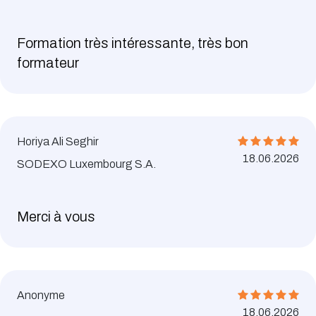
Formation très intéressante, très bon
formateur
Horiya Ali Seghir
18.06.2026
SODEXO Luxembourg S.A.
Merci à vous
Anonyme
18.06.2026