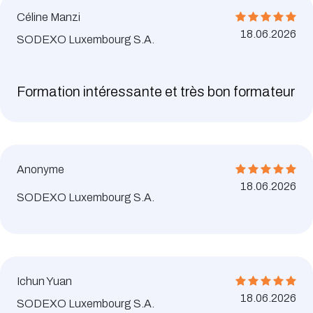
Céline Manzi
18.06.2026
SODEXO Luxembourg S.A.
Formation intéressante et très bon formateur
Anonyme
18.06.2026
SODEXO Luxembourg S.A.
Ichun Yuan
18.06.2026
SODEXO Luxembourg S.A.