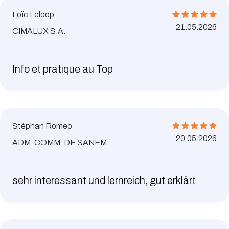
Loïc Leloop
21.05.2026
CIMALUX S.A.
Info et pratique au Top
Stéphan Romeo
20.05.2026
ADM. COMM. DE SANEM
sehr interessant und lernreich, gut erklärt