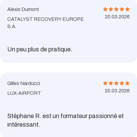
Alexis Dumont
20.03.2026
CATALYST RECOVERY EUROPE
S.A.
Un peu plus de pratique.
Gilles Narducci
20.03.2026
LUX-AIRPORT
Stéphane R. est un formateur passionné et
intéressant.