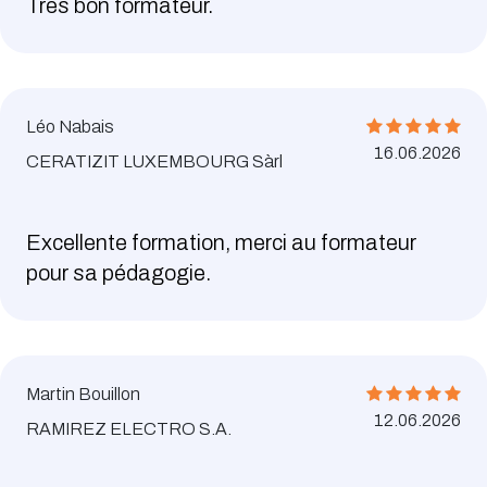
Très bon formateur.
Léo Nabais
16.06.2026
CERATIZIT LUXEMBOURG Sàrl
Excellente formation, merci au formateur
pour sa pédagogie.
Martin Bouillon
12.06.2026
RAMIREZ ELECTRO S.A.