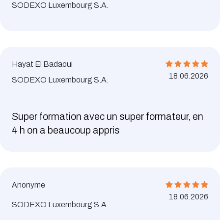
SODEXO Luxembourg S.A.
Hayat El Badaoui
18.06.2026
SODEXO Luxembourg S.A.
Super formation avec un super formateur, en
4 h on a beaucoup appris
Anonyme
18.06.2026
SODEXO Luxembourg S.A.