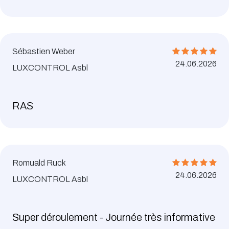
Sébastien Weber
24.06.2026
LUXCONTROL Asbl
RAS
Romuald Ruck
24.06.2026
LUXCONTROL Asbl
Super déroulement - Journée très informative