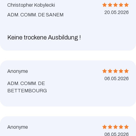
Christopher Kobylecki
20.05.2026
ADM. COMM. DE SANEM
Keine trockene Ausbildung !
Anonyme
06.05.2026
ADM. COMM. DE
BETTEMBOURG
Anonyme
06.05.2026