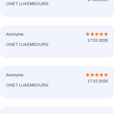
ONET LUXEMBOURG
Anonyme
17.03.2026
ONET LUXEMBOURG
Anonyme
17.03.2026
ONET LUXEMBOURG