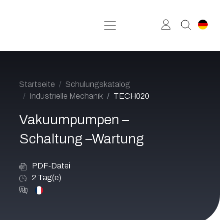
Zum Inhalt springen
Startseite
Schulungskatalog
Industrielle Mechanik
TECH020
Vakuumpumpen –
Schaltung –Wartung
PDF-Datei
2
Tag(e)