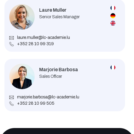
Laure Muller
Senior Sales Manager
laure.muller@lc-academie.lu
+352 28 10 99 319
Marjorie Barbosa
Sales Officer
marjorie.barbosa@lc-academie.lu
+352 28 10 99 505