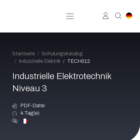
Zum Inhalt springen
Startseite
Schulungskatalog
Industrielle Elektrik
TECH012
Industrielle Elektrotechnik
Niveau 3
PDF-Datei
4
Tag(e)