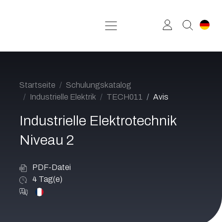
Zum Inhalt springen
Startseite
Schulungskatalog
Industrielle Elektrik
TECH011
Avis
Industrielle Elektrotechnik
Niveau 2
PDF-Datei
4
Tag(e)