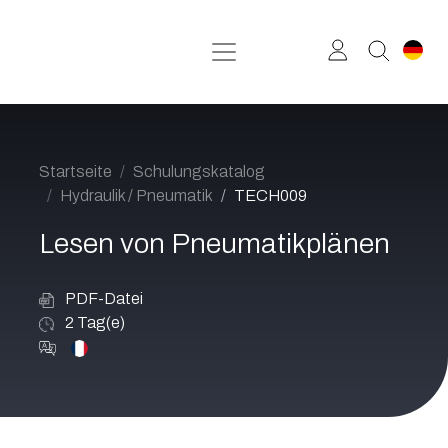
Zum Inhalt springen
Startseite
Schulungskatalog
Hydraulik / Pneumatik
TECH009
Lesen von Pneumatikplänen
PDF-Datei
2
Tag(e)