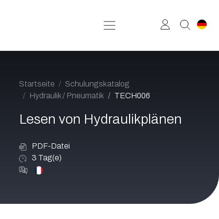
Zum Inhalt springen
Startseite
Schulungskatalog
Hydraulik / Pneumatik
TECH006
Lesen von Hydraulikplänen
PDF-Datei
3
Tag(e)