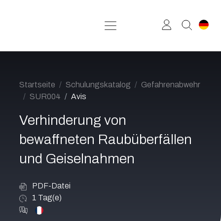
Zum Inhalt springen
Startseite
Schulungskatalog
Gefahrenabwehr
SUR004
Avis
Verhinderung von
bewaffneten Raubüberfällen
und Geiselnahmen
PDF-Datei
1
Tag(e)