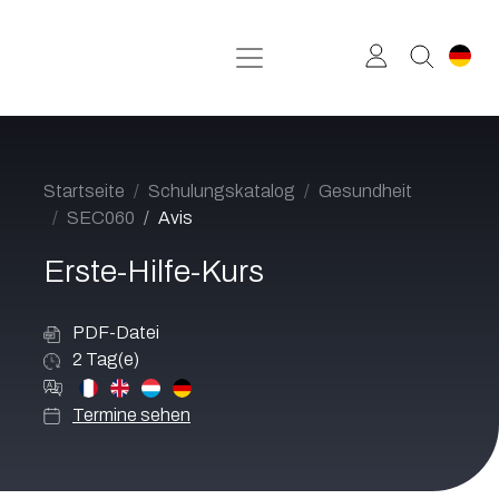
Zum Inhalt springen
Startseite
Schulungskatalog
Gesundheit
SEC060
Avis
Erste-Hilfe-Kurs
PDF-Datei
2
Tag(e)
Termine sehen