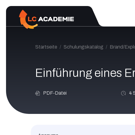
Zum Inhalt springen
Startseite
Schulungskatalog
Brand/Expl
Einführung eines Er
PDF-Datei
4