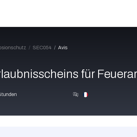
Katalog
Über uns
Jobs
Blog
Contact
osionschutz
SEC054
Avis
laubnisscheins für Feuera
Stunden