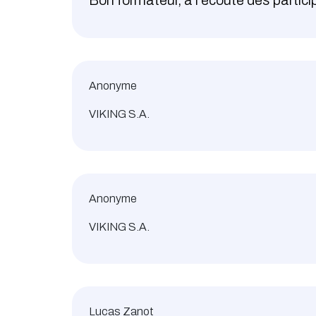
Bon formateur, à l'écoute des partici
Anonyme
VIKING S.A.
Anonyme
VIKING S.A.
Lucas Zanot