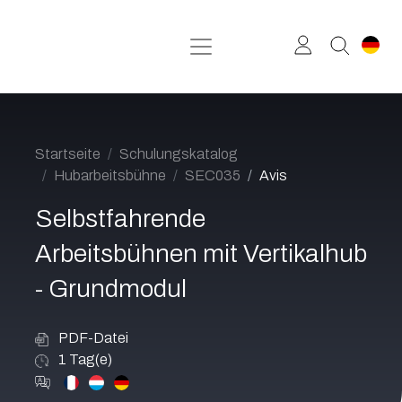
Zum Inhalt springen
Startseite
Schulungskatalog
Hubarbeitsbühne
SEC035
Avis
Selbstfahrende
Arbeitsbühnen mit Vertikalhub
- Grundmodul
PDF-Datei
1
Tag(e)