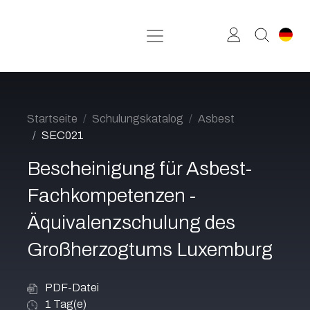
Zum Inhalt springen
Startseite
Schulungskatalog
Asbest
SEC021
Bescheinigung für Asbest-
Fachkompetenzen -
Äquivalenzschulung des
Großherzogtums Luxemburg
PDF-Datei
1
Tag(e)