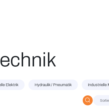
Katalog
Über uns
Jobs
Blog
Contact
echnik
lle Elektrik
Hydraulik / Pneumatik
Industrielle
Sorti