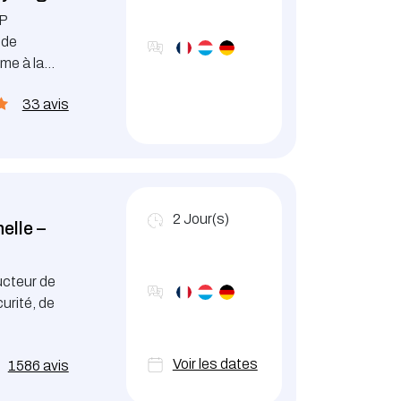
MP
 de
me à la
33 avis
2
Jour(s)
elle –
ucteur de
urité, de
et ainsi
Voir les dates
1586 avis