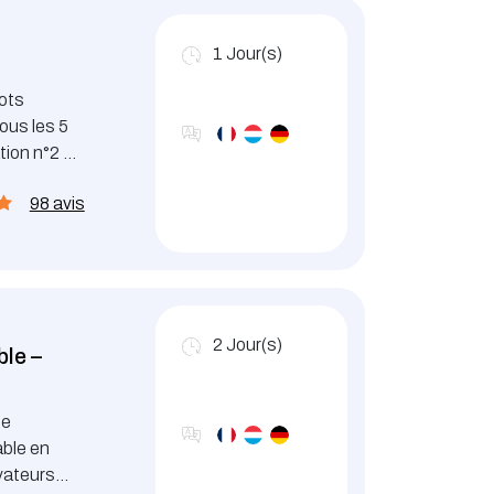
1
Jour(s)
iots
ous les 5
tion n°2 de
98 avis
2
Jour(s)
ble –
de
able en
évateurs