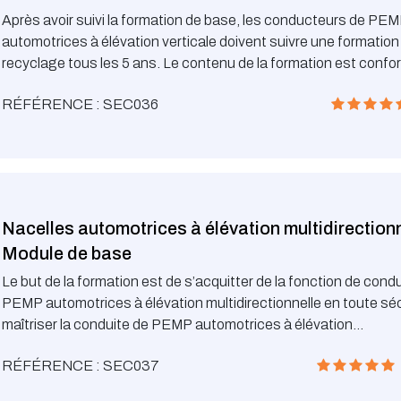
Après avoir suivi la formation de base, les conducteurs de PE
automotrices à élévation verticale doivent suivre une formation
recyclage tous les 5 ans. Le contenu de la formation est confor
recommandation n°2 de l’Association d’Assurance Accident.
RÉFÉRENCE : SEC036
Nacelles automotrices à élévation multidirectionn
Module de base
Le but de la formation est de s’acquitter de la fonction de cond
PEMP automotrices à élévation multidirectionnelle en toute séc
maîtriser la conduite de PEMP automotrices à élévation
multidirectionnelle et de connaître les risques liés à la conduite 
RÉFÉRENCE : SEC037
que les obligations légales