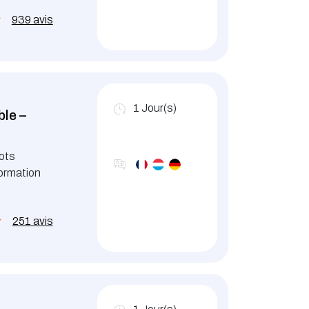
939 avis
1
Jour(s)
ble –
iots
formation
251 avis