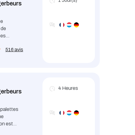
1
Jour(s)
gerbeurs
de
 de
tes
isques liés
516 avis
4
Heures
gerbeurs
spalettes
ne
ion est
ce