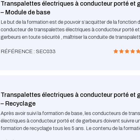
Transpalettes électriques à conducteur porté et 
– Module de base
Le but de la formation est de pouvoir s’acquitter de la fonction 
conducteur de transpalettes électriques à conducteur porté et
gerbeurs en toute sécurité , maîtriser la conduite de transpalet
électriques à conducteur porté et de gerbeurs et connaître les r
RÉFÉRENCE : SEC033
à la conduite et les obligations légales
Transpalettes électriques à conducteur porté et 
– Recyclage
Après avoir suivi la formation de base, les conducteurs de tran
électriques à conducteur porté et de gerbeurs doivent suivre u
formation de recyclage tous les 5 ans. Le contenu de la format
conforme à la recommandation n°2 de l’Association d’Assuran