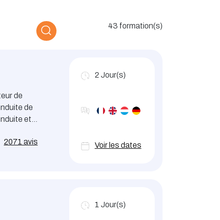
43 formation(s)
2
Jour(s)
teur de
onduite de
onduite et
2071 avis
Voir les dates
1
Jour(s)