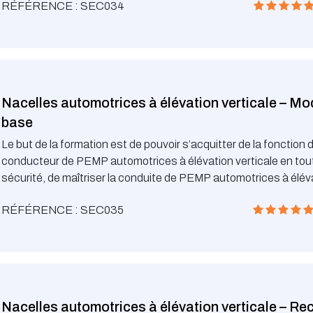
RÉFÉRENCE : SEC034
Accident (www.aaa.lu)
Nacelles automotrices à élévation verticale – Mo
base
Le but de la formation est de pouvoir s’acquitter de la fonction 
conducteur de PEMP automotrices à élévation verticale en tou
sécurité, de maîtriser la conduite de PEMP automotrices à élév
verticale et de connaître les risques liés à la conduite et les obl
RÉFÉRENCE : SEC035
légales
Nacelles automotrices à élévation verticale – Re