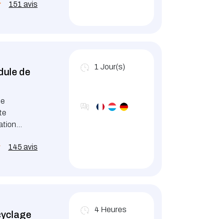
151 avis
1
Jour(s)
dule de
de
te
ation
igations
145 avis
4
Heures
cyclage