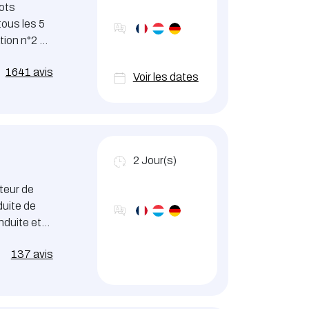
iots
tous les 5
tion n°2 de
1641 avis
Voir les dates
2
Jour(s)
cteur de
duite de
nduite et
137 avis