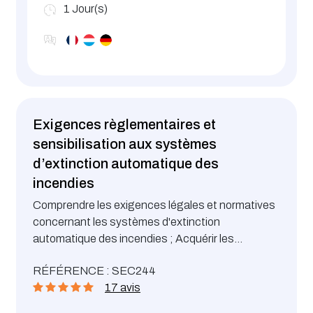
1
Jour(s)
Exigences règlementaires et
sensibilisation aux systèmes
d’extinction automatique des
incendies
Comprendre les exigences légales et normatives
concernant les systèmes d'extinction
automatique des incendies ; Acquérir les
connaissances de base sur leur conception, leur
RÉFÉRENCE : SEC244
mise en œuvre, leur réception et leur maintenance
17 avis