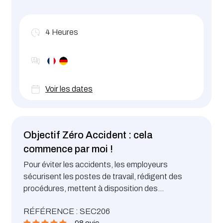
d’interventions d’entreprises extérieures sur un
site luxembourgeois. Cette formation est
reconnue en tant que formation complémentaire
4
Heures
pour les travailleurs désignés (Arrêté ministériel
du 09.03.22).
Voir les dates
Objectif Zéro Accident : cela
commence par moi !
Pour éviter les accidents, les employeurs
sécurisent les postes de travail, rédigent des
procédures, mettent à disposition des
équipements de protection individuelle, forment
RÉFÉRENCE : SEC206
leur personnel, et pourtant cela ne suffit pas …