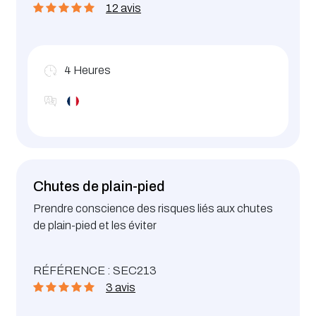
12 avis
pression (air comprimé, azote, vapeur, hydrogène,
gaz naturel, fluides / gaz dangereux, …).
4
Heures
Chutes de plain-pied
Prendre conscience des risques liés aux chutes
de plain-pied et les éviter
RÉFÉRENCE : SEC213
3 avis