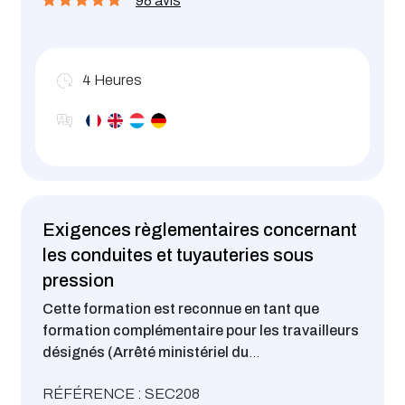
98 avis
des collaborateurs continuent de prendre des
risques … Pourquoi ?? Au moyen de jeux,
d’exercices pratiques, de photos et de vidéos, les
stagiaires prendront conscience de leur pouvoir
4
Heures
pour adopter au quotidien un comportement
positif et sûr, et le partager.
Exigences règlementaires concernant
les conduites et tuyauteries sous
pression
Cette formation est reconnue en tant que
formation complémentaire pour les travailleurs
désignés (Arrêté ministériel du
31.03.25).
Découvrir les exigences légales
RÉFÉRENCE : SEC208
applicables aux conduites et tuyauteries sous