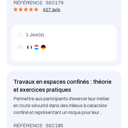
RÉFÉRENCE : SEC179
voirie. Le contenu de la formation est conforme à
407 avis
l’édition de “ Organisation et signalisation des
chantiers routiers par la COMMISSION DE
CIRCULATION DE L’ETAT “.
1
Jour(s)
Travaux en espaces confinés : théorie
et exercices pratiques
Permettre aux participants d’exercer leur métier
en toute sécurité dans des milieux à caractère
confiné et représentant un risque pour leur
sécurité (citernes, cuves, réservoirs, puits, ...).
RÉFÉRENCE : SEC185
S'exercer aux techniques d’accès et au travail en