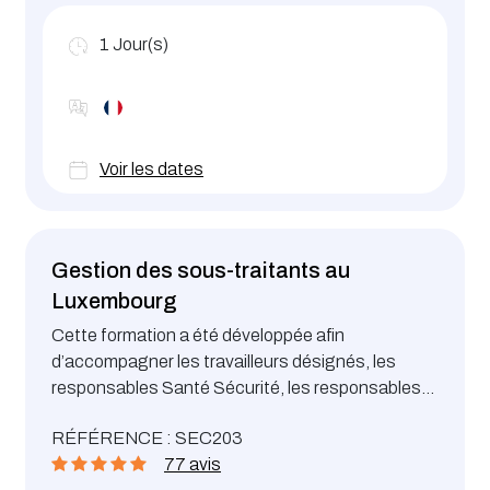
désignés, les responsables/coordinateurs Santé
Sécurité ou autres managers à mettre en place et
1
Jour(s)
animer des visites de sécurité. Cette formation
est reconnue en tant que formation
complémentaire pour les travailleurs désignés
(Arrêté ministériel du 09.03.22).
Voir les dates
Gestion des sous-traitants au
Luxembourg
Cette formation a été développée afin
d’accompagner les travailleurs désignés, les
responsables Santé Sécurité, les responsables
Production, les responsables Maintenance ou
RÉFÉRENCE : SEC203
autres managers, à respecter le cadre légal en
77 avis
matière de santé et sécurité au travail lors