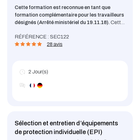
Cette formation est reconnue en tant que
formation complémentaire pour les travailleurs
désignés (Arrêté ministériel du 19.11.18).
Cette
formation s’inscrit dans la stratégie nationale
RÉFÉRENCE : SEC122
VISION ZERO (www.visionzero.lu). Elle permet de
28 avis
comprendre le contenu des 7 règles d’or et d’être
capable de les implémenter dans son entreprise.
2
Jour(s)
Sélection et entretien d’équipements
de protection individuelle (EPI)