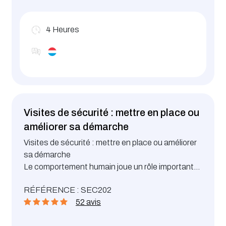
4
Heures
Visites de sécurité : mettre en place ou
améliorer sa démarche
Visites de sécurité : mettre en place ou améliorer
sa démarche
Le comportement humain joue un rôle important
dans l’accidentologie au travail. Les mentalités
RÉFÉRENCE : SEC202
des salariés doivent être en phase avec la
52 avis
stratégie de l’entreprise. Cette formation a été
développée afin d’accompagner les travailleurs