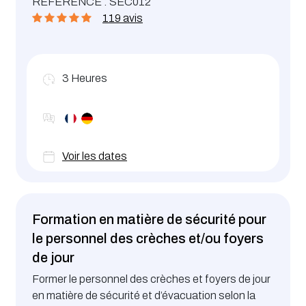
RÉFÉRENCE : SEC012
de sécurité au travail dans le but de répondre aux
119 avis
attentes de l’Inspection du Travail et des Mines et
de satisfaire aux obligations légales en vigueur.
3
Heures
Voir les dates
Formation en matière de sécurité pour
le personnel des crèches et/ou foyers
de jour
Former le personnel des crèches et foyers de jour
en matière de sécurité et d’évacuation selon la