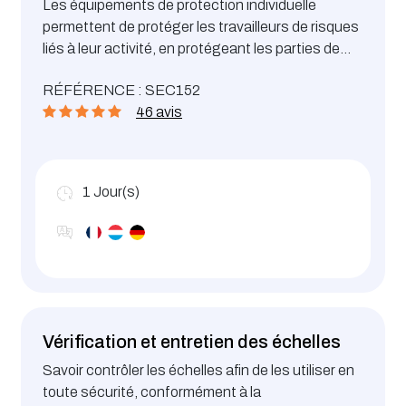
Les équipements de protection individuelle
permettent de protéger les travailleurs de risques
liés à leur activité, en protégeant les parties de
leur corps exposées à un danger. A l’issue de la
De reconnaître les différents types d’EPI et
RÉFÉRENCE : SEC152
formation, le stagiaire sera capable :
les dangers dont ils protègent
46 avis
De comprendre la signification du marquage
de conformité des EPI apposé par le
fabricant
1
Jour(s)
De maîtriser les principes de sécurité
associés à l'utilisation des EPI
D’assurer un entretien approprié des EPI
Vérification et entretien des échelles
Savoir contrôler les échelles afin de les utiliser en
toute sécurité, conformément à la