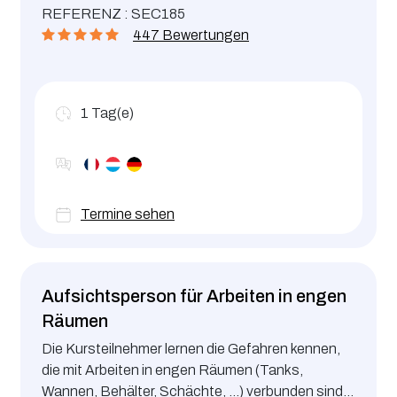
REFERENZ : SEC185
von Zugangstechniken und zum sicheren
447 Bewertungen
Arbeiten in verschiedenen Szenarien im
Zusammenhang mit engen Räumen. Verwendung
von Schutzausrüstung.
1
Tag(e)
Termine sehen
Aufsichtsperson für Arbeiten in engen
Räumen
Die Kursteilnehmer lernen die Gefahren kennen,
die mit Arbeiten in engen Räumen (Tanks,
Wannen, Behälter, Schächte, …) verbunden sind,