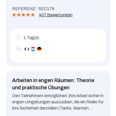
Inhalt entspricht der Ausgabe der “ Organisation
REFERENZ : SEC179
et signalisation des chantiers routiers von der
407 Bewertungen
COMMISSION DE CIRCULATION DE L’ETAT “.
1
Tag(e)
Arbeiten in engen Räumen: Theorie
und praktische Übungen
Den Teilnehmern ermöglichen, ihre Arbeit sicher in
engen Umgebungen auszuüben, die ein Risiko für
ihre Sicherheit darstellen (Tanks, Wannen,
Behälter, Schächte, …). Übungen zur Anwendung