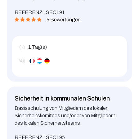
sowie die vorzusehenden
REFERENZ : SEC191
Präventionsmaßnahmen und
5 Bewertungen
Schutzvorrichtungen
1
Tag(e)
Sicherheit in kommunalen Schulen
Basisschulung von Mitgliedern des lokalen
Sicherheitskomitees und/oder von Mitgliedern
des lokalen Sicherheitsteams
REFERENZ : SEC195