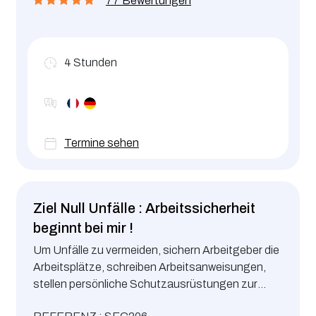
77 Bewertungen
Manager dabei zu unterstützen, den
gesetzlichen Rahmen für Gesundheit und
Sicherheit am Arbeitsplatz bei Einsätzen von
Fremdfirmen an einem luxemburgischen Standort
4
Stunden
einzuhalten. Diese Schulung ist als Fortbildung
für die genannten Arbeitnehmer anerkannt
(Ministerialerlass vom 09.03.22).
Termine sehen
Ziel Null Unfälle : Arbeitssicherheit
beginnt bei mir !
Um Unfälle zu vermeiden, sichern Arbeitgeber die
Arbeitsplätze, schreiben Arbeitsanweisungen,
stellen persönliche Schutzausrüstungen zur
Verfügung, schulen ihre Mitarbeiter, und doch