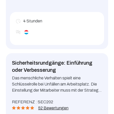
4
Stunden
Sicherheitsrundgänge: Einführung
oder Verbesserung
Das menschliche Verhalten spielt eine
Schlüsselrolle bei Unfällen am Arbeitsplatz. Die
Einstellung der Mitarbeiter muss mit der Strategie
Ihres Unternehmens übereinstimmen. Dieser
REFERENZ : SEC202
Kurs wurde entwickelt, um Sie bei der Einführung
52 Bewertungen
oder Verbesserung Ihrer Sicherheitsrundgänge