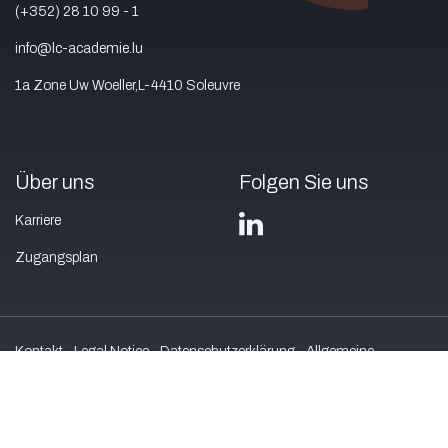
(+352) 28 10 99 - 1
info@lc-academie.lu
1a Zone Uw Woeller,L-4410 Soleuvre
Über uns
Folgen Sie uns
Karriere
Zugangsplan
Kontakt
Legal Notice
Datenschutzerklärung
Allgemeine
Geschäftsbedingungen
© 2024 LC ACADEMIE SA. All rights reserved.