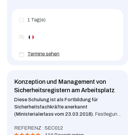
1
Tag(e)
Termine sehen
Konzeption und Management von
Sicherheitsregistern am Arbeitsplatz
Diese Schulung ist als Fortbildung für
Sicherheitsfachkräfte anerkannt
(Ministerialerlass vom 23.03.2018).
Festlegung
und Verwaltung von Registern im Bereich der
REFERENZ : SEC012
Arbeitssicherheit, um den Vorstellungen des