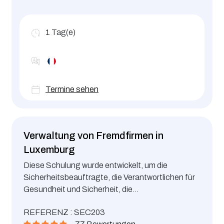
vor Ort zu unterstützen (Treffen und Gespräche
mit den Mitarbeitern). Diese Schulung ist offiziell
als Weiterbildung für den
1
Tag(e)
Sicherheitsbeauftragten (Travailleur désigné)
anerkannt (Ministerialerlass vom 09.03.2022).
Termine sehen
Verwaltung von Fremdfirmen in
Luxemburg
Diese Schulung wurde entwickelt, um die
Sicherheitsbeauftragte, die Verantwortlichen für
Gesundheit und Sicherheit, die
Produktionsverantwortlichen, die
REFERENZ : SEC203
Verantwortlichen für Instandhaltung oder andere