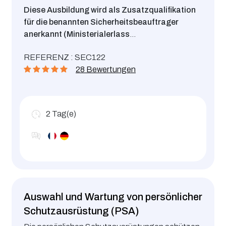
Diese Ausbildung wird als Zusatzqualifikation
für die benannten Sicherheitsbeauftrager
anerkannt (Ministerialerlass
vom 19.11.18 ).
Diese Schulung ist Teil der
REFERENZ : SEC122
nationalen Strategie VISION ZERO
28 Bewertungen
(www.visionzero.lu). Sie ermöglicht es, den Inhalt
der 7 goldenen Regeln zu verstehen, und
Fähigkeit, sie im Unternehmen umzusetzen.
2
Tag(e)
Auswahl und Wartung von persönlicher
Schutzausrüstung (PSA)