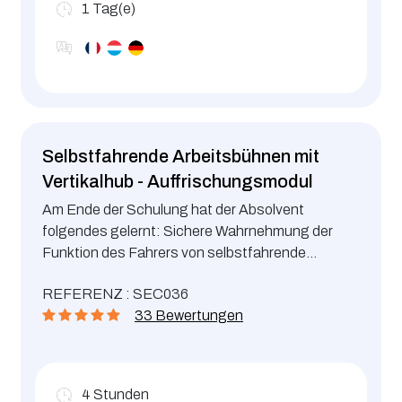
1
Tag(e)
Selbstfahrende Arbeitsbühnen mit
Vertikalhub - Auffrischungsmodul
Am Ende der Schulung hat der Absolvent
folgendes gelernt: Sichere Wahrnehmung der
Funktion des Fahrers von selbstfahrende
Arbeitsbühnen mit Vertikalhub Beherrschung des
REFERENZ : SEC036
Führens von selbstfahrenden Arbeitsbühnen mit
33 Bewertungen
Vertikalhub Risiken beim Fahren und rechtliche
Pflichten.
4
Stunden