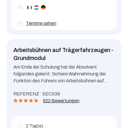
Termine sehen
Arbeitsbühnen auf Trägerfahrzeugen -
Grundmodul
Am Ende der Schulung hat der Absolvent
folgendes gelernt: Sichere Wahrnehmung der
Funktion des Führers von Arbeitsbühnen auf
Trägerfahrzeugen Beherrschung des Führens
REFERENZ : SEC039
von Arbeitsbühnen auf Trägerfahrzeugen Risiken
522 Bewertungen
beim Fahren und rechtliche Pflichten
2
Tag(e)