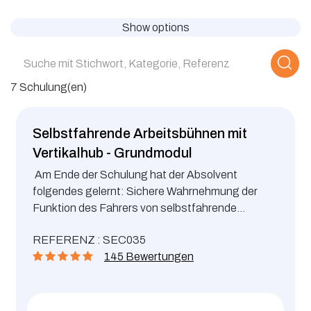
Show options
7 Schulung(en)
Selbstfahrende Arbeitsbühnen mit
Vertikalhub - Grundmodul
Am Ende der Schulung hat der Absolvent
folgendes gelernt: Sichere Wahrnehmung der
Funktion des Fahrers von selbstfahrende
Arbeitsbühnen mit Vertikalhub Beherrschung des
REFERENZ : SEC035
Führens von selbstfahrenden Arbeitsbühnen mit
145 Bewertungen
Vertikalhub Risiken beim Fahren und rechtliche
Pflichten.