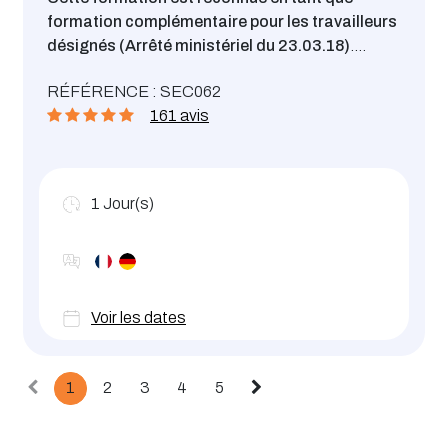
formation complémentaire pour les travailleurs
désignés (Arrêté ministériel du 23.03.18)
.
Apprendre les principes élémentaires de gestion
RÉFÉRENCE : SEC062
des risques et de leur prévention lors du stockage
161 avis
et de la manipulation de produits dangereux.
1
Jour(s)
Voir les dates
1
2
3
4
5