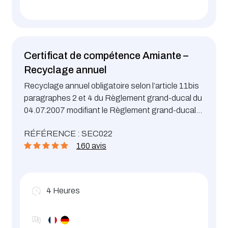
Certificat de compétence Amiante –
Recyclage annuel
Recyclage annuel obligatoire selon l’article 11bis
paragraphes 2 et 4 du Règlement grand-ducal du
04.07.2007 modifiant le Règlement grand-ducal
du 15.07.1988 concernant la protection des
RÉFÉRENCE : SEC022
travailleurs contre les risques liés à une exposition
160 avis
à l´amiante pendant le travail
4
Heures