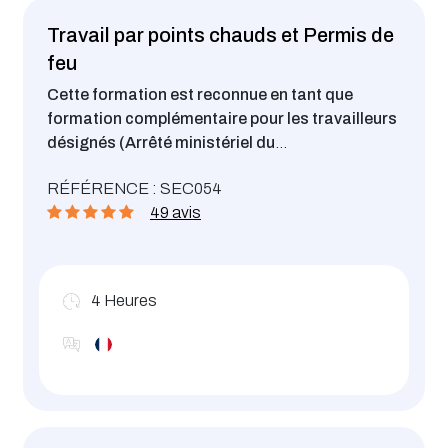
Travail par points chauds et Permis de
feu
Cette formation est reconnue en tant que
formation complémentaire pour les travailleurs
désignés (Arrêté ministériel du
23.03.18).
Acquérir les connaissances
RÉFÉRENCE : SEC054
nécessaires pour la sécurité lors de travail par
49 avis
points chauds
4
Heures