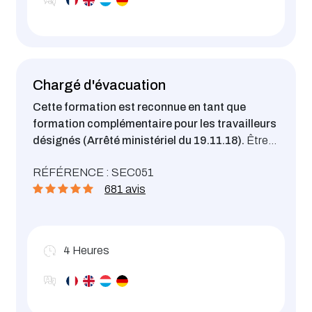
Chargé d'évacuation
Cette formation est reconnue en tant que
formation complémentaire pour les travailleurs
désignés (Arrêté ministériel du 19.11.18).
Être
capable d’assurer un rôle actif en cas
RÉFÉRENCE : SEC051
d'évacuation de son établissement.
681 avis
4
Heures