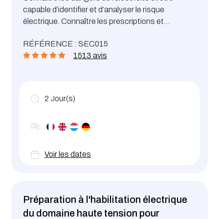
capable d’identifier et d’analyser le risque
électrique. Connaître les prescriptions et
procédés de prévention du risque électrique en
RÉFÉRENCE : SEC015
domaine basse tension et savoir les mettre en
1513 avis
œuvre. Le contenu de la formation est conforme à
la recommandation n°14 de l’Association
d’Assurance Accident
2
Jour(s)
Voir les dates
Préparation à l'habilitation électrique
du domaine haute tension pour