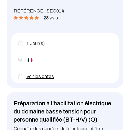
légionelles peuvent coloniser les réseaux d'eau
RÉFÉRENCE : SEC014
chaude sanitaire, les installations de climatisation
28 avis
ainsi que les tours aéroréfrigérantes et peuvent
entraîner de graves troubles respiratoires des
personnes exposées. Le risque de contamination
aux légionelles doit être maitrisé dès l’instant où
1
Jour(s)
une de ces installations est présente.
Voir les dates
Préparation à l'habilitation électrique
du domaine basse tension pour
personne qualifiée (BT-H/V) (Q)
Connaître les dangers de l’électricité et être