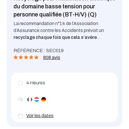
du domaine basse tension pour
personne qualifiée (BT-H/V) (Q)
La recommandation n°14 de l’Association
d’Assurance contre les Accidents prévoit un
recyclage chaque fois que cela s’avère
nécessaire mais au plus tard après 5 ans
et plus
Mutation avec changement de dépendance
RÉFÉRENCE : SEC019
particulièrement dans les cas suivants :
hiérarchique
808 avis
Changement de fonction
Interruption de la pratique pendant une
longue durée
4
Heures
Restriction médicale
Modification importante des ouvrages
Evolution des méthodes de travail
Constat de non-respect des règles de
sécurité ou d’inaptitude
Voir les dates