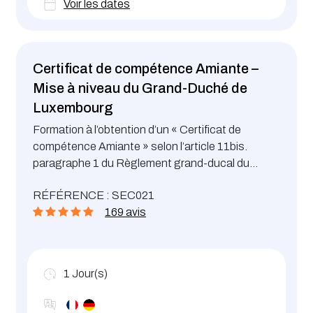
Voir les dates
Certificat de compétence Amiante –
Mise à niveau du Grand-Duché de
Luxembourg
Formation à l’obtention d’un « Certificat de
compétence Amiante » selon l’article 11bis.
paragraphe 1 du Règlement grand-ducal du
04.07.2007 – Mise à niveau du Grand-Duché de
RÉFÉRENCE : SEC021
Luxembourg
169 avis
1
Jour(s)