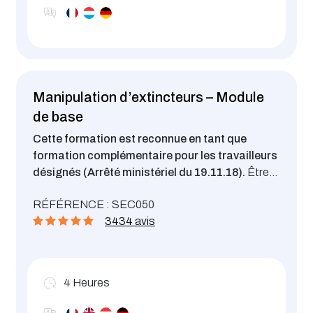
Manipulation d’extincteurs – Module
de base
Cette formation est reconnue en tant que
formation complémentaire pour les travailleurs
désignés (Arrêté ministériel du 19.11.18).
Être
capable de lutter contre les incendies naissants
RÉFÉRENCE : SEC050
dans un établissement, de donner l’alerte et
3434 avis
d’utiliser un extincteur approprié dans l’attente de
l’arrivée des secours spécialisés.
4
Heures