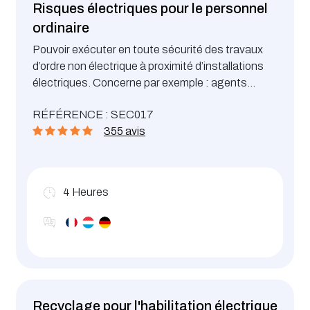
Risques électriques pour le personnel
ordinaire
Pouvoir exécuter en toute sécurité des travaux
d’ordre non électrique à proximité d’installations
électriques. Concerne par exemple : agents
d’entretien non électrique, régleurs, opérateurs,
RÉFÉRENCE : SEC017
personnel de nettoyage, service sécurité, etc ...
355 avis
4
Heures
Recyclage pour l'habilitation électrique