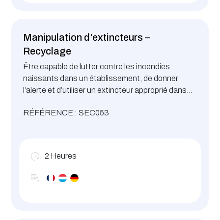
Manipulation d’extincteurs –
Recyclage
Être capable de lutter contre les incendies
naissants dans un établissement, de donner
l’alerte et d’utiliser un extincteur approprié dans
l’attente de l’arrivée des secours spécialisés. Un
RÉFÉRENCE : SEC053
recyclage régulier est recommandé
2
Heures