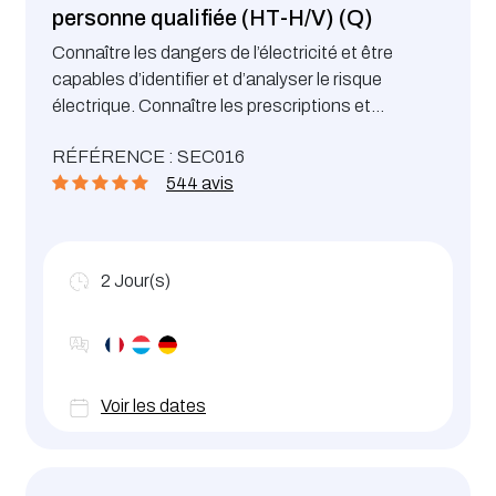
personne qualifiée (HT-H/V) (Q)
Connaître les dangers de l’électricité et être
capables d’identifier et d’analyser le risque
électrique. Connaître les prescriptions et
procédés de prévention du risque électrique en
RÉFÉRENCE : SEC016
domaine haute tension et savoir les mettre en
544 avis
œuvre. Le contenu de la formation est conforme à
la recommandation n°14 de l’Association
d’Assurance Accident
2
Jour(s)
Voir les dates