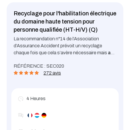
Recyclage pour l'habilitation électrique
du domaine haute tension pour
personne qualifiée (HT-H/V) (Q)
La recommandation n°14 de l’Association
d’Assurance Accident prévoit un recyclage
chaque fois que cela s’avère nécessaire mais
au
plus tard après 5 ans
et plus particulièrement
Mutation avec changement de dépendance
RÉFÉRENCE : SEC020
dans les cas suivants :
hiérarchique
272 avis
Changement de fonction
Interruption de la pratique pendant une
longue durée
4
Heures
Restriction médicale
Modification importante des ouvrages
Evolution des méthodes de travail