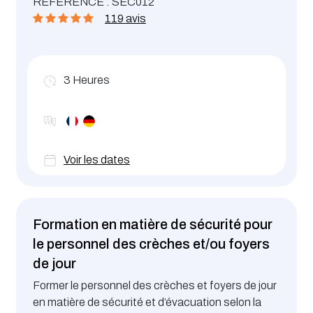
RÉFÉRENCE : SEC012
de sécurité au travail dans le but de répondre aux
119 avis
attentes de l’Inspection du Travail et des Mines et
de satisfaire aux obligations légales en vigueur.
3
Heures
Voir les dates
Formation en matière de sécurité pour
le personnel des crèches et/ou foyers
de jour
Former le personnel des crèches et foyers de jour
en matière de sécurité et d’évacuation selon la