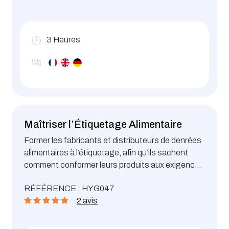
3
Heures
Maîtriser l’Étiquetage Alimentaire
Former les fabricants et distributeurs de denrées
alimentaires à l’étiquetage, afin qu’ils sachent
comment conformer leurs produits aux exigences
légales, en fournissant toutes les informations
RÉFÉRENCE : HYG047
obligatoires au consommateur.
2 avis