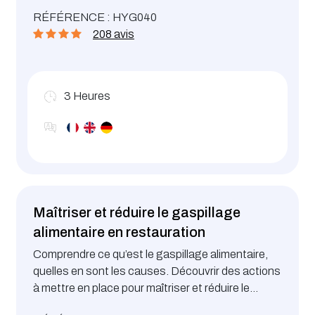
et d’Accueil pour enfants). Cette formation est
RÉFÉRENCE : HYG040
obligatoire dans le cadre du Guide de Bonnes
208 avis
pratiques d’Hygiène dans les services
d’éducation et d’accueil (crèches, foyers de jour,
maisons-relais,...) dès lors que des repas sont
servis aux enfants.
3
Heures
Maîtriser et réduire le gaspillage
alimentaire en restauration
Comprendre ce qu’est le gaspillage alimentaire,
quelles en sont les causes. Découvrir des actions
à mettre en place pour maîtriser et réduire le
gaspillage alimentaire.