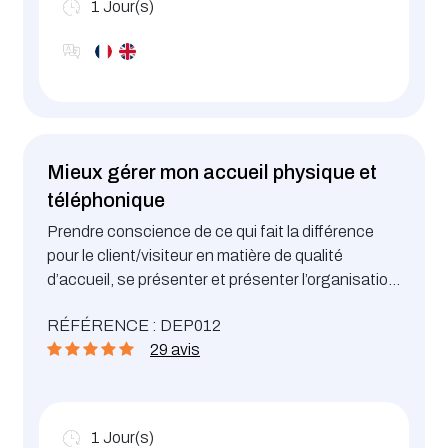
1
Jour(s)
Mieux gérer mon accueil physique et
téléphonique
Prendre conscience de ce qui fait la différence
pour le client/visiteur en matière de qualité
d’accueil, se présenter et présenter l’organisation
de manière optimale, en face-à-face comme au
RÉFÉRENCE : DEP012
téléphone...
29 avis
1
Jour(s)