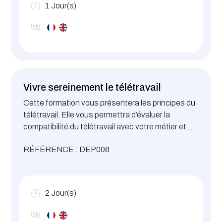
1
Jour(s)
Vivre sereinement le télétravail
Cette formation vous présentera les principes du
télétravail. Elle vous permettra d’évaluer la
compatibilité du télétravail avec votre métier et
votre personnalité et vous apportera des pistes
RÉFÉRENCE : DEP008
de réflexion pour organiser votre temps et votre
relation avec vos collègues et manager.
2
Jour(s)