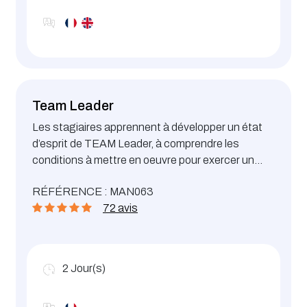
Team Leader
Les stagiaires apprennent à développer un état
d’esprit de TEAM Leader, à comprendre les
conditions à mettre en oeuvre pour exercer un
management humain et efficace. Ils pourront
RÉFÉRENCE : MAN063
apprendre et acquérir de nouvelles compétences
72 avis
et capacités managériales qui font la différence
pour accompagner leur équipe dans le monde
actuel du travail, apprendre à développer des
relations professionnelles de qualité et apprendre
2
Jour(s)
à gérer les situations difficiles, critiques ou
conflictuelles.