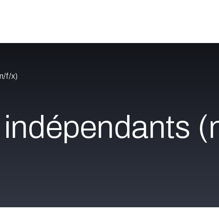
Catalogue
À propos
Postes
Blog
Contact
/f/x)
indépendants (m