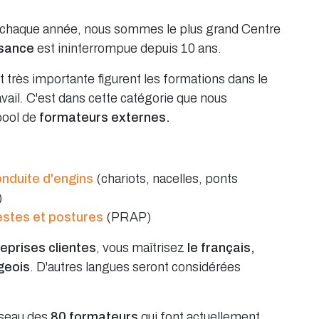
chaque année, nous sommes le plus grand Centre
ssance
est ininterrompue depuis 10 ans.
t très importante figurent les formations dans le
avail. C'est dans cette catégorie que nous
pool de
formateurs externes.
nduite d'engins
(chariots, nacelles, ponts
)
estes et postures
(PRAP)
eprises clientes
, vous maîtrisez
le français,
geois
. D'autres langues seront considérées
réseau des
80 formateurs
qui font actuellement