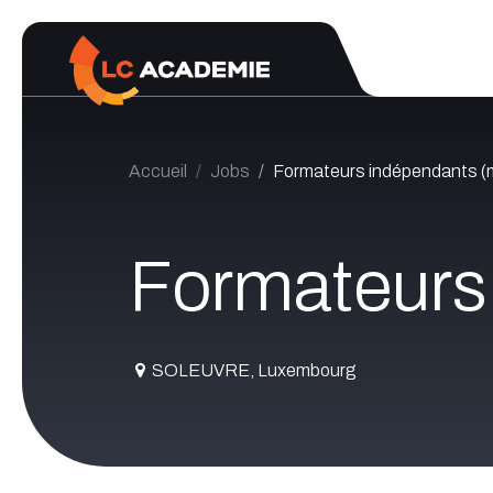
Se rendre au contenu
Accueil
Jobs
Formateurs indépendants (m
Formateurs 
SOLEUVRE
,
Luxembourg