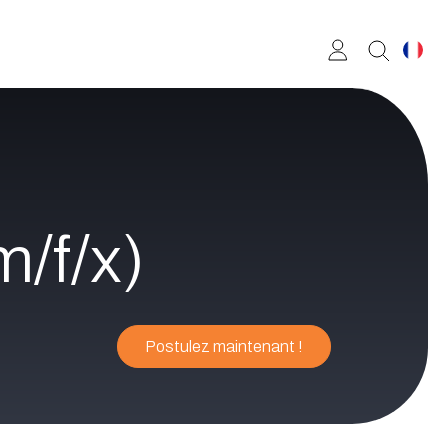
/f/x)
Postulez maintenant !